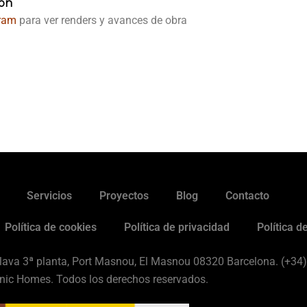
ión
gram
para ver renders y avances de obra
Servicios
Proyectos
Blog
Contacto
Política de cookies
Política de privacidad
Política d
 Blava 3ª planta, Port Masnou, El Masnou 08320 Barcelona. (+34
nic Homes. Todos los derechos reservados.