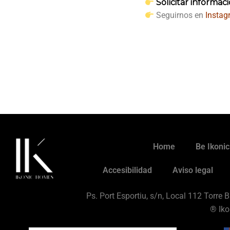
Solicitar informac
Seguirnos en
Insta
Home
Be Ikonic
Accesibilidad
Aviso legal
Ps. Port Esportiu, s/n, Local 112 Torre
® Iko