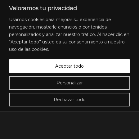
Valoramos tu privacidad
Usamos cookies para mejorar su experiencia de
navegación, mostrarle anuncios o contenidos
personalizados y analizar nuestro tráfico. Al hacer clic en
“Aceptar todo” usted da su consentimiento a nuestro
uso de las cookies.
Aceptar todo
Personalizar
OBRA NUEVA EN SANT FOST:
Rechazar todo
EJECUCIÓN Y CALIDAD TÉCNICA |
SANT JORDI HOMES
CALIDAD CONSTRUCTIVA
,
PROMOCIONES EN EL VALLÈS